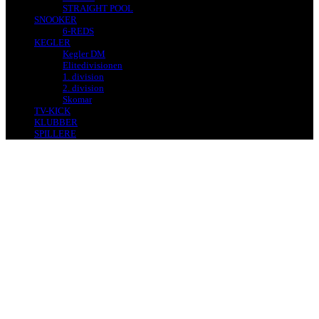
STRAIGHT POOL
SNOOKER
6-REDS
KEGLER
Kegler DM
Elitedivisionen
1. division
2. division
Skomar
TV-KICK
KLUBBER
SPILLERE