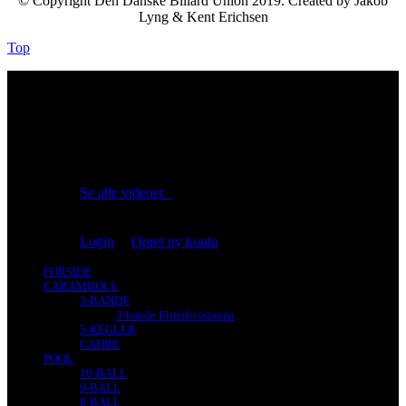
© Copyright Den Danske Billard Union 2019. Created by Jakob
Lyng & Kent Erichsen
Top
No videos yet!
Click on "Watch later" to put videos here
Se alle videoer
Du er ikke logget på!
Login
|
Opret ny konto
FORSIDE
CARAMBOLE
3-BANDE
3-bande Elitedivisionen
5-KEGLER
CADRE
POOL
10-BALL
9-BALL
8-BALL