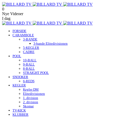
0
Nye Videoer
I dag
FORSIDE
CARAMBOLE
3-BANDE
3-bande Elitedivisionen
5-KEGLER
CADRE
POOL
10-BALL
9-BALL
8-BALL
STRAIGHT POOL
SNOOKER
6-REDS
KEGLER
Kegler DM
Elitedivisionen
1. division
2. division
Skomar
TV-KICK
KLUBBER