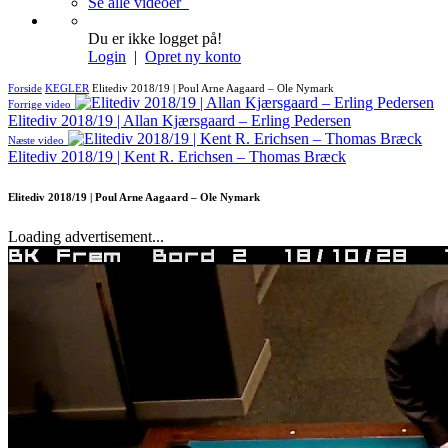
Se alle videoer
Du er ikke logget på!
Login
|
Opret ny konto
Forside
KEGLER
Elitediv 2018/19 | Poul Arne Aagaard – Ole Nymark
Forrige video
Elitediv 2018/19 | Allan Kjærsgaard – Erling Pedersen
Næste video
Elitediv 2018/19 | Kent R. Erichsen – Thomas Bræck
Elitediv 2018/19 | Poul Arne Aagaard – Ole Nymark
Loading advertisement...