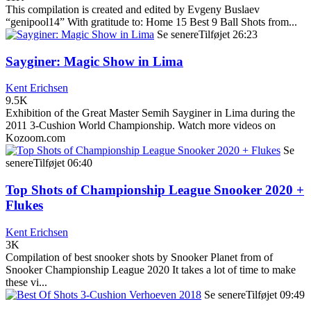
This compilation is created and edited by Evgeny Buslaev
“genipool14” With gratitude to: Home 15 Best 9 Ball Shots from...
Se senere
Tilføjet
26:23
Sayginer: Magic Show in Lima
Kent Erichsen
9.5K
Exhibition of the Great Master Semih Sayginer in Lima during the
2011 3-Cushion World Championship. Watch more videos on
Kozoom.com
Se
senere
Tilføjet
06:40
Top Shots of Championship League Snooker 2020 +
Flukes
Kent Erichsen
3K
Compilation of best snooker shots by Snooker Planet from of
Snooker Championship League 2020 It takes a lot of time to make
these vi...
Se senere
Tilføjet
09:49