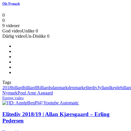
Ole Nymark
0
0
9 videoer
God video
Unlike
0
Dårlig video
Un-Dislike
0
Tags
2018
billard
billiard
Billiards
danmark
denmark
elitediv
Jylland
keglebillar
Nymark
Poul Arne Aagaard
Forrige video
Elitediv 2018/19 | Allan Kjærsgaard – Erling
Pedersen