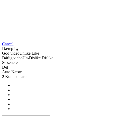
Cancel
Dæmp Lys
God video
Unlike
Like
Dårlig video
Un-Dislike
Dislike
Se senere
Del
Auto Næste
2 Kommentarer