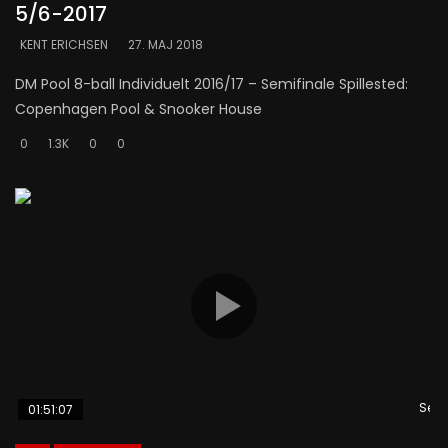
5/6-2017
KENT ERICHSEN
27. MAJ 2018
DM Pool 8-ball Individuelt 2016/17 – Semifinale Spillested:
Copenhagen Pool & Snooker House
0
1.3K
0
0
Se s
01:51:07