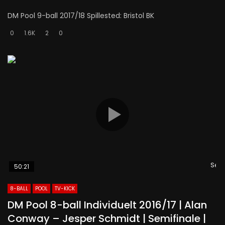
DM Pool 9-ball 2017/18 Spillested: Bristol BK
0
1.6K
2
0
Se s
50:21
8-BALL
POOL
TV-KICK
DM Pool 8-ball Individuelt 2016/17 | Alan
Conway – Jesper Schmidt | Semifinale |