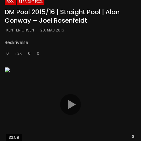
POOL
STRAIGHT POOL
DM Pool 2015/16 | Straight Pool | Alan
Conway – Joel Rosenfeldt
KENT ERICHSEN
20. MAJ 2016
Beskrivelse
0
1.2K
0
0
Se s
33:58