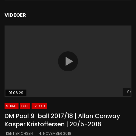
VIDEOER
Se s
01:06:29
9-BALL
POOL
TV-KICK
DM Pool 9-ball 2017/18 | Allan Conway –
Kasper Kristoffersen | 20/5-2018
KENT ERICHSEN
4. NOVEMBER 2018