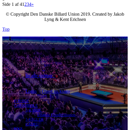
Side 1 af 4
1
2
3
4
»
© Copyright Den Danske Billard Union 2019. Created by Jakob
Lyng & Kent Erichsen
Top
No videos yet!
Click on "Watch later" to put videos here
Se alle videoer
Du er ikke logget på!
Login
|
Opret ny konto
FORSIDE
CARAMBOLE
3-BANDE
3-bande Elitedivisionen
5-KEGLER
CADRE
POOL