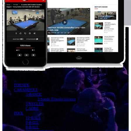
FORSIDE
CARAMBOLE
3-BANDE
3-bande Elitedivisionen
5-KEGLER
CADRE
POOL
10-BALL
9-BALL
8-BALL