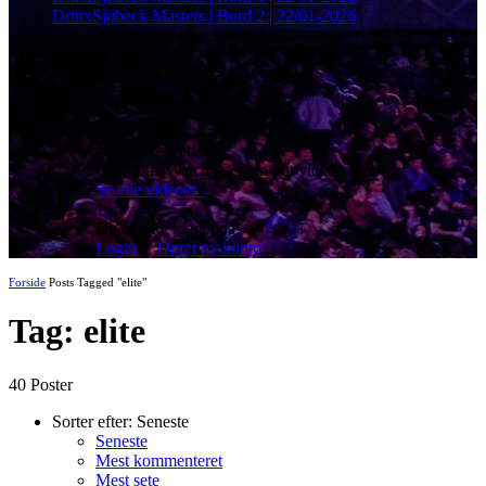
DrinxSjøbeck Masters | Bord 2 | 22/01-2026
No videos yet!
Click on "Watch later" to put videos here
Se alle videoer
Du er ikke logget på!
Login
|
Opret ny konto
Forside
Posts Tagged "elite"
Tag: elite
40 Poster
Sorter efter:
Seneste
Seneste
Mest kommenteret
Mest sete