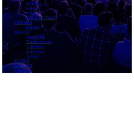
10-BALL
9-BALL
8-BALL
STRAIGHT POOL
SNOOKER
6-REDS
KEGLER
Kegler DM
Elitedivisionen
1. division
2. division
Skomar
TV-KICK
KLUBBER
SPILLERE