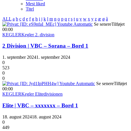
Mest liked
Titel
ALL
a
b
c
d
e
f
g
h
i
j
k
l
m
n
o
p
q
r
s
t
u
v
w
x
y
z
æ
ø
å
Se senere
Tilføjet
00:00
KEGLER
Kegler 2. division
2 Division | VBC – Sorana – Bord 1
1. september 2024
1. september 2024
0
523
0
0
Se senere
Tilføjet
00:00
KEGLER
Kegler Elitedivisionen
Elite | VBC – xxxxxxx – Bord 1
18. august 2024
18. august 2024
0
449