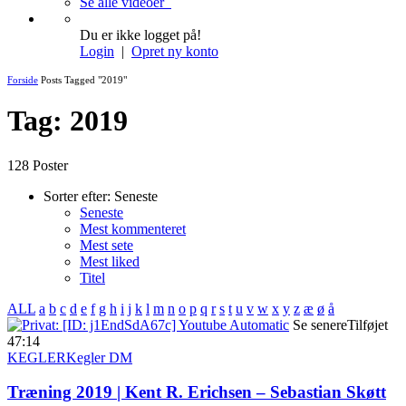
Se alle videoer
Du er ikke logget på!
Login
|
Opret ny konto
Forside
Posts Tagged "2019"
Tag: 2019
128 Poster
Sorter efter:
Seneste
Seneste
Mest kommenteret
Mest sete
Mest liked
Titel
ALL
a
b
c
d
e
f
g
h
i
j
k
l
m
n
o
p
q
r
s
t
u
v
w
x
y
z
æ
ø
å
Se senere
Tilføjet
47:14
KEGLER
Kegler DM
Træning 2019 | Kent R. Erichsen – Sebastian Skøtt