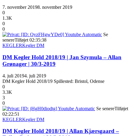
7. november 2019
8. november 2019
0
1.3K
0
0
Se
senere
Tilføjet
02:35:38
KEGLER
Kegler DM
DM Kegler Hold 2018/19 | Jan Szymula – Allan
Grønager | 30/3-2019
4. juli 2019
4. juli 2019
DM Kegler Hold 2018/19 Spillested: Bristol, Odense
0
3.3K
3
0
Se senere
Tilføjet
02:22:51
KEGLER
Kegler DM
DM Kegler Hold 2018/19 | Allan Kjærsgaard –