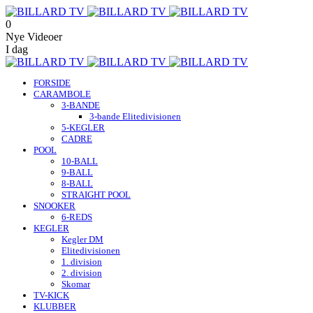
0
Nye Videoer
I dag
FORSIDE
CARAMBOLE
3-BANDE
3-bande Elitedivisionen
5-KEGLER
CADRE
POOL
10-BALL
9-BALL
8-BALL
STRAIGHT POOL
SNOOKER
6-REDS
KEGLER
Kegler DM
Elitedivisionen
1. division
2. division
Skomar
TV-KICK
KLUBBER