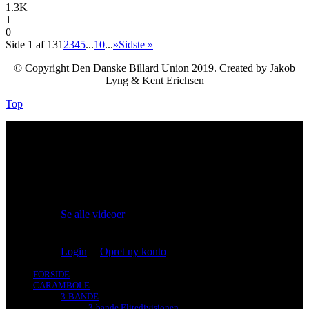
1.3K
1
0
Side 1 af 13
1
2
3
4
5
...
10
...
»
Sidste »
© Copyright Den Danske Billard Union 2019. Created by Jakob
Lyng & Kent Erichsen
Top
No videos yet!
Click on "Watch later" to put videos here
Se alle videoer
Du er ikke logget på!
Login
|
Opret ny konto
FORSIDE
CARAMBOLE
3-BANDE
3-bande Elitedivisionen