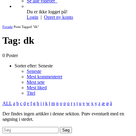
Se alle videoer
Du er ikke logget på!
Login
|
Opret ny konto
Forside
Posts Tagged "dk"
Tag: dk
0 Poster
Sorter efter:
Seneste
Seneste
Mest kommenteret
Mest sete
Mest liked
Titel
ALL
a
b
c
d
e
f
g
h
i
j
k
l
m
n
o
p
q
r
s
t
u
v
w
x
y
z
æ
ø
å
Der findes ingen artikler i denne sektion. Prøv eventuelt med en
søgning i stedet.