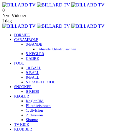
0
Nye Videoer
I dag
FORSIDE
CARAMBOLE
3-BANDE
3-bande Elitedivisionen
5-KEGLER
CADRE
POOL
10-BALL
9-BALL
8-BALL
STRAIGHT POOL
SNOOKER
6-REDS
KEGLER
Kegler DM
Elitedivisionen
1. division
2. division
Skomar
TV-KICK
KLUBBER