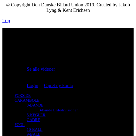
© Copyright Den Danske Billard Union 2019. Created by Jakob
Lyng & Kent Erichsen
Top
No videos yet!
Click on "Watch later" to put videos here
Se alle videoer
Du er ikke logget på!
Login
|
Opret ny konto
FORSIDE
CARAMBOLE
3-BANDE
3-bande Elitedivisionen
5-KEGLER
CADRE
POOL
10-BALL
9-BALL