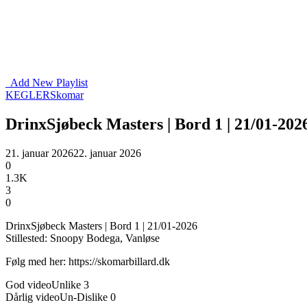
Add New Playlist
KEGLER
Skomar
DrinxSjøbeck Masters | Bord 1 | 21/01-202
21. januar 2026
22. januar 2026
0
1.3K
3
0
DrinxSjøbeck Masters | Bord 1 | 21/01-2026
Stillested: Snoopy Bodega, Vanløse
Følg med her: https://skomarbillard.dk
God video
Unlike
3
Dårlig video
Un-Dislike
0