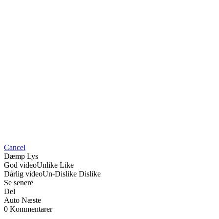
Cancel
Dæmp Lys
God video
Unlike
Like
Dårlig video
Un-Dislike
Dislike
Se senere
Del
Auto Næste
0 Kommentarer