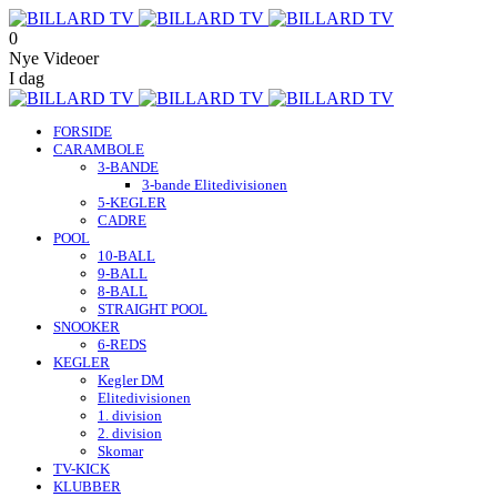
0
Nye Videoer
I dag
FORSIDE
CARAMBOLE
3-BANDE
3-bande Elitedivisionen
5-KEGLER
CADRE
POOL
10-BALL
9-BALL
8-BALL
STRAIGHT POOL
SNOOKER
6-REDS
KEGLER
Kegler DM
Elitedivisionen
1. division
2. division
Skomar
TV-KICK
KLUBBER