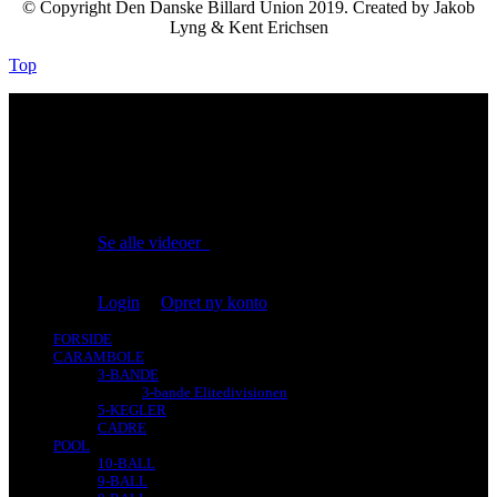
© Copyright Den Danske Billard Union 2019. Created by Jakob
Lyng & Kent Erichsen
Top
No videos yet!
Click on "Watch later" to put videos here
Se alle videoer
Du er ikke logget på!
Login
|
Opret ny konto
FORSIDE
CARAMBOLE
3-BANDE
3-bande Elitedivisionen
5-KEGLER
CADRE
POOL
10-BALL
9-BALL