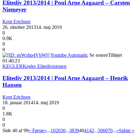
Elitediv 2013/2014 | Poul Arne Aagaard – Carsten
Niemeyer
Kent Erichsen
26. oktober 2013
14. maj 2019
0
0.9K
0
0
Se senere
Tilføjet
01:40:23
KEGLER
Kegler Elitedivisionen
Elitediv 2013/2014 | Poul Arne Aagaard – Henrik
Hansen
Kent Erichsen
18. januar 2014
14. maj 2019
0
1.8K
0
0
Side 40 af 99
« Første
«
...
10
20
30
...
38
39
40
41
42
...
50
60
70
...
»
Sidste »