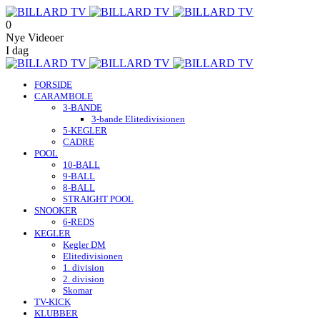
0
Nye Videoer
I dag
FORSIDE
CARAMBOLE
3-BANDE
3-bande Elitedivisionen
5-KEGLER
CADRE
POOL
10-BALL
9-BALL
8-BALL
STRAIGHT POOL
SNOOKER
6-REDS
KEGLER
Kegler DM
Elitedivisionen
1. division
2. division
Skomar
TV-KICK
KLUBBER