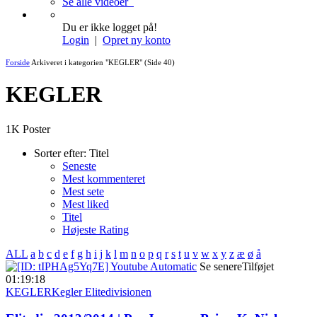
Se alle videoer
Du er ikke logget på!
Login
|
Opret ny konto
Forside
Arkiveret i kategorien "KEGLER"
(Side 40)
KEGLER
1K Poster
Sorter efter:
Titel
Seneste
Mest kommenteret
Mest sete
Mest liked
Titel
Højeste Rating
ALL
a
b
c
d
e
f
g
h
i
j
k
l
m
n
o
p
q
r
s
t
u
v
w
x
y
z
æ
ø
å
Se senere
Tilføjet
01:19:18
KEGLER
Kegler Elitedivisionen