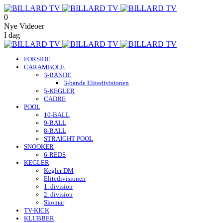
0
Nye Videoer
I dag
FORSIDE
CARAMBOLE
3-BANDE
3-bande Elitedivisionen
5-KEGLER
CADRE
POOL
10-BALL
9-BALL
8-BALL
STRAIGHT POOL
SNOOKER
6-REDS
KEGLER
Kegler DM
Elitedivisionen
1. division
2. division
Skomar
TV-KICK
KLUBBER