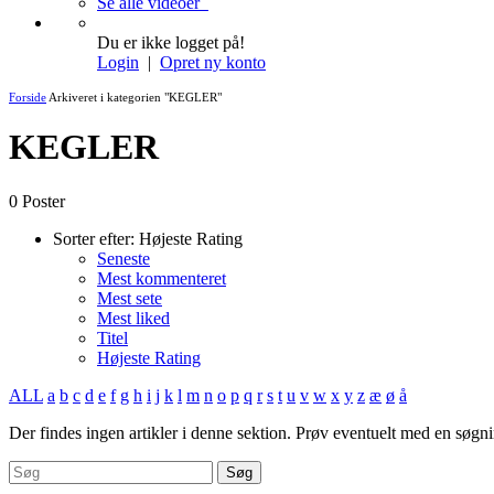
Se alle videoer
Du er ikke logget på!
Login
|
Opret ny konto
Forside
Arkiveret i kategorien "KEGLER"
KEGLER
0 Poster
Sorter efter:
Højeste Rating
Seneste
Mest kommenteret
Mest sete
Mest liked
Titel
Højeste Rating
ALL
a
b
c
d
e
f
g
h
i
j
k
l
m
n
o
p
q
r
s
t
u
v
w
x
y
z
æ
ø
å
Der findes ingen artikler i denne sektion. Prøv eventuelt med en søgnin