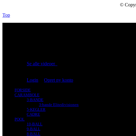
© Copyr
Top
No videos yet!
Click on "Watch later" to put videos here
Se alle videoer
Du er ikke logget på!
Login
|
Opret ny konto
FORSIDE
CARAMBOLE
3-BANDE
3-bande Elitedivisionen
5-KEGLER
CADRE
POOL
10-BALL
9-BALL
8-BALL