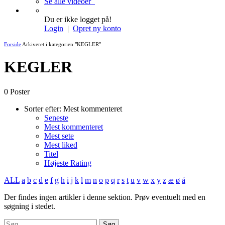
Se alle videoer
Du er ikke logget på!
Login
|
Opret ny konto
Forside
Arkiveret i kategorien "KEGLER"
KEGLER
0 Poster
Sorter efter:
Mest kommenteret
Seneste
Mest kommenteret
Mest sete
Mest liked
Titel
Højeste Rating
ALL
a
b
c
d
e
f
g
h
i
j
k
l
m
n
o
p
q
r
s
t
u
v
w
x
y
z
æ
ø
å
Der findes ingen artikler i denne sektion. Prøv eventuelt med en
søgning i stedet.