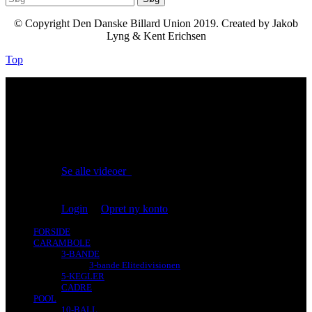
© Copyright Den Danske Billard Union 2019. Created by Jakob
Lyng & Kent Erichsen
Top
No videos yet!
Click on "Watch later" to put videos here
Se alle videoer
Du er ikke logget på!
Login
|
Opret ny konto
FORSIDE
CARAMBOLE
3-BANDE
3-bande Elitedivisionen
5-KEGLER
CADRE
POOL
10-BALL