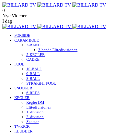
0
Nye Videoer
I dag
FORSIDE
CARAMBOLE
3-BANDE
3-bande Elitedivisionen
5-KEGLER
CADRE
POOL
10-BALL
9-BALL
8-BALL
STRAIGHT POOL
SNOOKER
6-REDS
KEGLER
Kegler DM
Elitedivisionen
1. division
2. division
Skomar
TV-KICK
KLUBBER